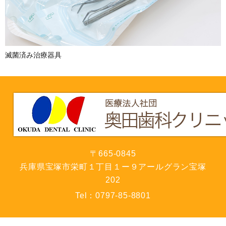
滅菌済み治療器具
〒665-0845
兵庫県宝塚市栄町１丁目１ー９アールグラン宝塚
202
Tel：
0797-85-8801