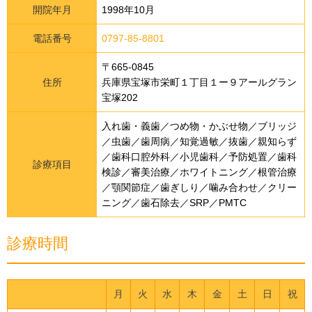
開院年月
1998年10月
電話番号
0797-85-8801
〒665-0845
住所
兵庫県宝塚市栄町１丁目１ー９アールグラン
宝塚202
入れ歯・義歯／つめ物・かぶせ物／ブリッジ
／虫歯／歯周病／知覚過敏／抜歯／親知らず
／歯科口腔外科／小児歯科／予防処置／歯科
診療項目
検診／審美治療／ホワイトニング／根管治療
／顎関節症／歯ぎしり／噛み合わせ／クリー
ニング／歯石除去／SRP／PMTC
診療時間
月
火
水
木
金
土
日
祝